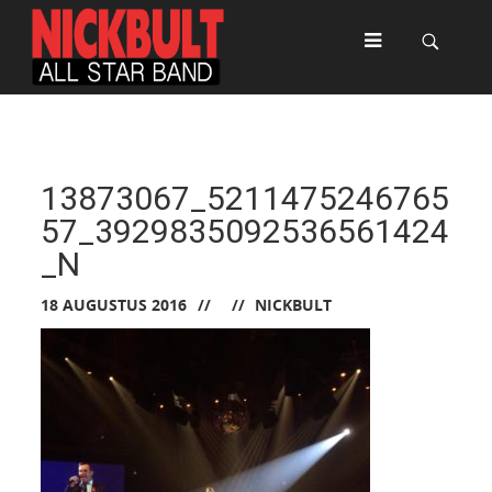
13873067_5211475246765
57_3929835092536561424
_N
18 AUGUSTUS 2016
NICKBULT