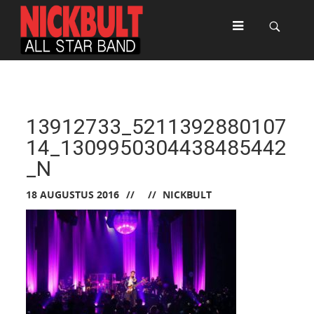
13912733_5211392880107
14_1309950304438485442
_N
18 AUGUSTUS 2016
NICKBULT